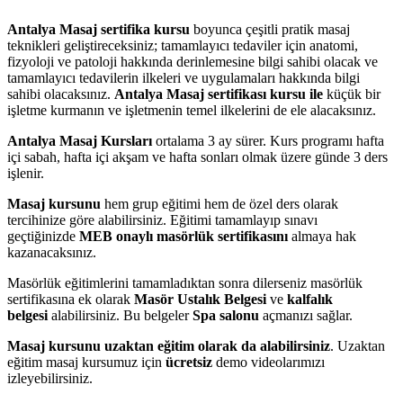
Antalya Masaj sertifika kursu
boyunca çeşitli pratik masaj
teknikleri geliştireceksiniz; tamamlayıcı tedaviler için anatomi,
fizyoloji ve patoloji hakkında derinlemesine bilgi sahibi olacak ve
tamamlayıcı tedavilerin ilkeleri ve uygulamaları hakkında bilgi
sahibi olacaksınız.
Antalya Masaj sertifikası kursu ile
küçük bir
işletme kurmanın ve işletmenin temel ilkelerini de ele alacaksınız.
Antalya
Masaj Kursları
ortalama 3 ay sürer. Kurs programı hafta
içi sabah, hafta içi akşam ve hafta sonları olmak üzere günde 3 ders
işlenir.
Masaj kursunu
hem grup eğitimi hem de özel ders olarak
tercihinize göre alabilirsiniz. Eğitimi tamamlayıp sınavı
geçtiğinizde
MEB onaylı masörlük sertifikasını
almaya hak
kazanacaksınız.
Masörlük eğitimlerini tamamladıktan sonra dilerseniz masörlük
sertifikasına ek olarak
Masör Ustalık Belgesi
ve
kalfalık
belgesi
alabilirsiniz. Bu belgeler
Spa salonu
açmanızı sağlar.
Masaj kursunu uzaktan eğitim olarak da alabilirsiniz
. Uzaktan
eğitim masaj kursumuz için
ücretsiz
demo videolarımızı
izleyebilirsiniz.