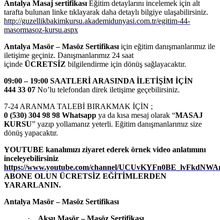
Antalya
Masaj sertifikası
Eğitim detaylarını incelemek için alt
tarafta bulunan linke tıklayarak daha detaylı bilgiye ulaşabilirsiniz.
http://guzellikbakimkursu.akademidunyasi.com.tr/egitim-44-
masormasoz-kursu.aspx
Antalya Masör – Masöz Sertifikası
için eğitim danışmanlarımız ile
iletişime geçiniz. Danışmanlarımız 24 saat
içinde
ÜCRETSİZ
bilgilendirme için dönüş sağlayacaktır.
09:00 – 19:00 SAATLERİ ARASINDA İLETİŞİM İÇİN
444 33 07
No’lu telefondan direk iletişime geçebilirsiniz.
7-24 ARANMA TALEBİ BIRAKMAK İÇİN ;
0 (530) 304 98 98 Whatsapp
ya da kısa mesaj olarak “
MASAJ
KURSU
” yazıp yollamanız yeterli. Eğitim danışmanlarımız size
dönüş yapacaktır.
YOUTUBE kanalımızı ziyaret ederek örnek video anlatımını
inceleyebilirsiniz
https://www.youtube.com/channel/UCUvKYFn0BE_lvFkdNW
ABONE OLUN ÜCRETSİZ EĞİTİMLERDEN
YARARLANIN.
Antalya Masör – Masöz Sertifikası
·
Aksu
Masör – Masöz Sertifikası