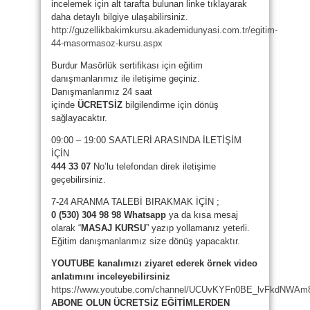
incelemek için alt tarafta bulunan linke tıklayarak
daha detaylı bilgiye ulaşabilirsiniz.
http://guzellikbakimkursu.akademidunyasi.com.tr/egitim-
44-masormasoz-kursu.aspx
Burdur Masörlük sertifikası için eğitim
danışmanlarımız ile iletişime geçiniz.
Danışmanlarımız 24 saat
içinde
ÜCRETSİZ
bilgilendirme için dönüş
sağlayacaktır.
09:00 – 19:00 SAATLERİ ARASINDA İLETİŞİM
İÇİN
444 33 07
No’lu telefondan direk iletişime
geçebilirsiniz.
7-24 ARANMA TALEBİ BIRAKMAK İÇİN ;
0 (530) 304 98 98 Whatsapp
ya da kısa mesaj
olarak “
MASAJ KURSU
” yazıp yollamanız yeterli.
Eğitim danışmanlarımız size dönüş yapacaktır.
YOUTUBE kanalımızı ziyaret ederek örnek video
anlatımını inceleyebilirsiniz
https://www.youtube.com/channel/UCUvKYFn0BE_lvFkdNWAm
ABONE OLUN ÜCRETSİZ EĞİTİMLERDEN