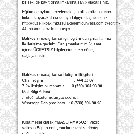
bir şekilde kayıt olma imkânına sahip olacaksınız.
Eğitim detaylarını incelemek için alt tarafta bulunan
linke tıklayarak daha detaylı bilgiye ulaşabilirsiniz.
http://guzellikbakimkursu.akademidunyasi.com.tr/egitim-
44-masormasoz-kursu.aspx
Balıkesir masaj kursu
için eğitim danışmanlarımız
ile iletişime geçiniz. Danışmanlarımız 24 saat
içinde
ÜCRETSİZ
bilgilendirme için dönüş
sağlayacaktır.
_____________________________________________________
Balıkesir masaj kursu İletişim Bilgileri
Ofis İletişim :
444 33 07
7-24 İletişim Numaramız :
0 (530) 304 98 98
Mail Bilgi Adresi
:
info@akademidunyasi.com.tr
Whatsapp Danışma hattı
:
0 (530) 304 98 98
Kısa mesaj olarak
“MASÖR-MASÖZ”
yazıp
yollayın Eğitim danışmanlarımız size dönüş
sağlayacaktır.