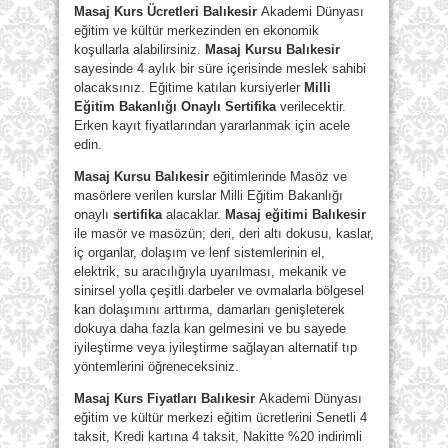
Masaj Kurs Ücretleri Balıkesir
Akademi Dünyası
eğitim ve kültür merkezinden en ekonomik
koşullarla alabilirsiniz.
Masaj Kursu Balıkesir
sayesinde 4 aylık bir süre içerisinde meslek sahibi
olacaksınız. Eğitime katılan kursiyerler
Milli
Eğitim Bakanlığı Onaylı Sertifika
verilecektir.
Erken kayıt fiyatlarından yararlanmak için acele
edin.
Masaj Kursu Balıkesir
eğitimlerinde Masöz ve
masörlere verilen kurslar Milli Eğitim Bakanlığı
onaylı
sertifika
alacaklar.
Masaj eğitimi Balıkesir
ile masör ve masözün; deri, deri altı dokusu, kaslar,
iç organlar, dolaşım ve lenf sistemlerinin el,
elektrik, su aracılığıyla uyarılması, mekanik ve
sinirsel yolla çeşitli darbeler ve ovmalarla bölgesel
kan dolaşımını arttırma, damarları genişleterek
dokuya daha fazla kan gelmesini ve bu sayede
iyileştirme veya iyileştirme sağlayan alternatif tıp
yöntemlerini öğreneceksiniz.
Masaj Kurs Fiyatları Balıkesir
Akademi Dünyası
eğitim ve kültür merkezi eğitim ücretlerini Senetli 4
taksit, Kredi kartına 4 taksit, Nakitte %20 indirimli