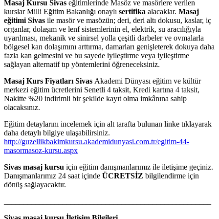
Masaj Kursu Sivas
eğitimlerinde Masöz ve masörlere verilen
kurslar Milli Eğitim Bakanlığı onaylı
sertifika
alacaklar.
Masaj
eğitimi Sivas
ile masör ve masözün; deri, deri altı dokusu, kaslar, iç
organlar, dolaşım ve lenf sistemlerinin el, elektrik, su aracılığıyla
uyarılması, mekanik ve sinirsel yolla çeşitli darbeler ve ovmalarla
bölgesel kan dolaşımını arttırma, damarları genişleterek dokuya daha
fazla kan gelmesini ve bu sayede iyileştirme veya iyileştirme
sağlayan alternatif tıp yöntemlerini öğreneceksiniz.
Masaj Kurs Fiyatları Sivas
Akademi Dünyası eğitim ve kültür
merkezi eğitim ücretlerini Senetli 4 taksit, Kredi kartına 4 taksit,
Nakitte %20 indirimli bir şekilde kayıt olma imkânına sahip
olacaksınız.
Eğitim detaylarını incelemek için alt tarafta bulunan linke tıklayarak
daha detaylı bilgiye ulaşabilirsiniz.
http://guzellikbakimkursu.akademidunyasi.com.tr/egitim-44-
masormasoz-kursu.aspx
Sivas masaj kursu
için eğitim danışmanlarımız ile iletişime geçiniz.
Danışmanlarımız 24 saat içinde
ÜCRETSİZ
bilgilendirme için
dönüş sağlayacaktır.
_____________________________________________________
Sivas masaj kursu İletişim Bilgileri