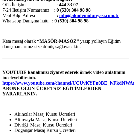
Ofis İletişim :
444 33 07
7-24 İletişim Numaramız :
0 (530) 304 98 98
Mail Bilgi Adresi
:
info@akademidunyasi.com.tr
Whatsapp Danışma hattı
:
0 (530) 304 98 98
Kısa mesaj olarak
“MASÖR-MASÖZ”
yazıp yollayın Eğitim
danışmanlarımız size dönüş sağlayacaktır.
_____________________________________________________
YOUTUBE kanalımızı ziyaret ederek örnek video anlatımını
inceleyebilirsiniz
https://www.youtube.com/channel/UCUvKYFn0BE_lvFkdNW
ABONE OLUN ÜCRETSİZ EĞİTİMLERDEN
YARARLANIN.
Akıncılar Masaj Kursu Ücretleri
Altınyayla Masaj Kursu Ücretleri
Divriği Masaj Kursu Ücretleri
Doğanşar Masaj Kursu Ücretleri