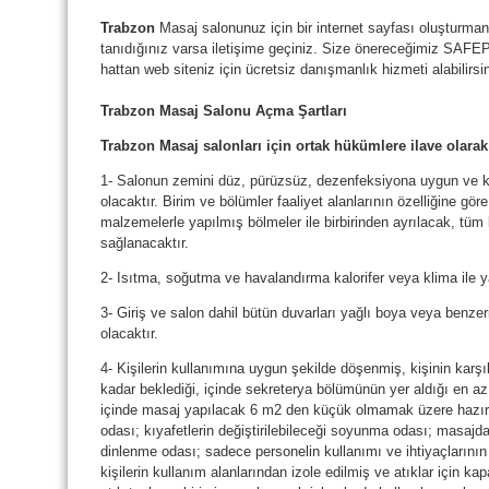
Trabzon
Masaj salonunuz için bir internet sayfası oluşturmanı
tanıdığınız varsa iletişime geçiniz. Size önereceğimiz SAF
hattan web siteniz için ücretsiz danışmanlık hizmeti alabilirsin
Trabzon
Masaj Salonu Açma Şartları
Trabzon
Masaj salonları için ortak hükümlere ilave olarak 
1- Salonun zemini düz, pürüzsüz, dezenfeksiyona uygun ve ko
olacaktır. Birim ve bölümler faaliyet alanlarının özelliğine gö
malzemelerle yapılmış bölmeler ile birbirinden ayrılacak, tüm
sağlanacaktır.
2- Isıtma, soğutma ve havalandırma kalorifer veya klima ile ya
3- Giriş ve salon dahil bütün duvarları yağlı boya veya benz
olacaktır.
4- Kişilerin kullanımına uygun şekilde döşenmiş, kişinin karş
kadar beklediği, içinde sekreterya bölümünün yer aldığı en a
içinde masaj yapılacak 6 m2 den küçük olmamak üzere hazı
odası; kıyafetlerin değiştirilebileceği soyunma odası; masajd
dinlenme odası; sadece personelin kullanımı ve ihtiyaçlarının
kişilerin kullanım alanlarından izole edilmiş ve atıklar için ka