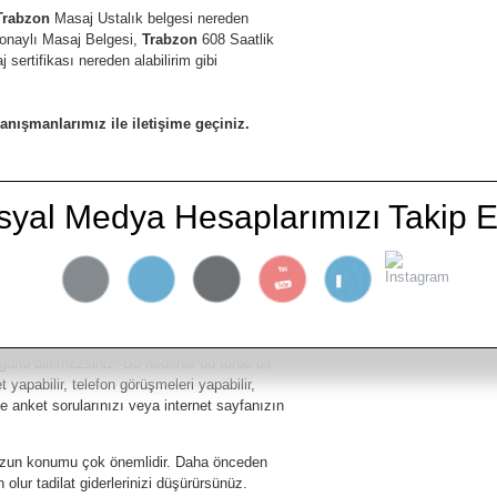
Trabzon
Masaj Ustalık belgesi nereden
naylı Masaj Belgesi,
Trabzon
608 Saatlik
 sertifikası nereden alabilirim gibi
danışmanlarımız ile iletişime geçiniz.
a da kısa mesaj olarak “
Masör-Masöz
” yazıp
syal Medya Hesaplarımızı Takip E
risinde size dönüş yapacaktır.
lerinizin ve amaçlarınızın tanımlarını
ı için bilgilendirici onay formları hazırlayın.
. İnsanların istedikleri tam olarak ne?
ğunu bilemezsiniz. Bu nedenle bu türde bir
yapabilir, telefon görüşmeleri yapabilir,
ine anket sorularınızı veya internet sayfanızın
uzun konumu çok önemlidir. Daha önceden
olur tadilat giderlerinizi düşürürsünüz.