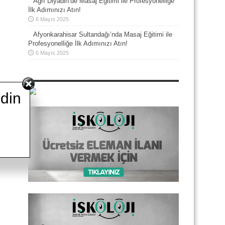
Ağrı Diyadin’de Masaj Eğitimi ile Profesyonelliğe
İlk Adımınızı Atın!
6 Mayıs 2025
Afyonkarahisar Sultandağı’nda Masaj Eğitimi ile
Profesyonelliğe İlk Adımınızı Atın!
6 Mayıs 2025
din