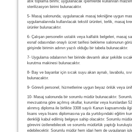
atık toplama birimi; uygulanacak işlemlerde kullanılan malzem
sterilizasyon birimi bulunacaktır.
5- Masaj salonunda; uygulanacak masaj tekniğine uygun masa
uygulamalarında kullanılacak tekstil ürünleri, terlik, masaj kr
ürünler bulunacaktır.
6- Çalışan personelin ustalık veya kalfalık belgeleri, masaj salo
esnaf odasından onaylı ücret tarifesi bekleme salonunun görünü
girişinde birimin adının yazılı olduğu bir tabela bulunacaktır.
7- Uygulama odalarının her birinde devamlı akar şekilde sıcak 
kurutma makinesi bulunacaktır.
8- Bay ve bayanlar için sıcak suyu akan aynalı, lavabolu, sıvı
bulunacaktır.
9- Görevli personel, hizmetlerine uygun beyaz önlük veya ünif
10- Masaj salonunda bir sorumlu müdür bulunacaktır. Sorumlu m
mevzuatına göre açılmış okullar, kurumlar veya kurslardan 52
alınmış diploma ile birlikte 3308 sayılı Kanun kapsamında ilg
lisans veya lisans diplomasına ya da yurtdışındaki eğitim kur
denkliği kabul edilmiş belgeye sahip olacaktır. Sorumlu müdü
görevini üstlenebilecek ve sorumlu müdürlük yaptığı kuruluş
edebilecektir. Sorumlu müdür hem idari hem de uygulanan işle