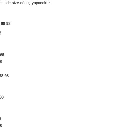
risinde size dönüş yapacaktır.
 98 98
8
 98
98
98 98
 98
8
98