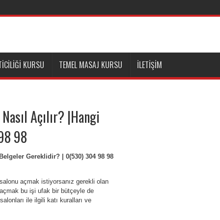
ICILIĞI KURSU
TEMEL MASAJ KURSU
İLETIŞIM
Nasıl Açılır? |Hangi
 98 98
lgeler Gereklidir? | 0(530) 304 98 98
alonu açmak istiyorsanız gerekli olan
açmak bu işi ufak bir bütçeyle de
nları ile ilgili katı kuralları ve