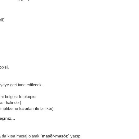
li)
opisi.
yeye geri iade edilecek.
mi belgesi fotokopisi.
ası halinde )
mahkeme kararları ile birlikte)
Geçiniz…
 da kısa mesaj olarak “
masör-masöz
” yazıp