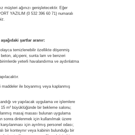
z müşteri ağınızı genişletecektir. Eğer
EPORT YAZILIM (0 532 396 60 71) numaralı
iz.
aşağıdaki şartlar aranır:
layca temizlenebilir özellikte döşenmiş
re beton, alçıpeni, sunta lam ve benzeri
 birimlerde yeterli havalandırma ve aydınlatma
pılacaktır.
eri maddeler ile boyanmış veya kaplanmış
ılandığı ve yapılacak uygulama ve işlemlere
z 15 m² büyüklüğünde bir bekleme salonu;
rlanmış masaj masası bulunan uygulama
an sonra dinlenmek için kullanılmak üzere
 karşılanması için ayrılmış personel odası;
palı bir konteynır veya kabinin bulunduğu bir