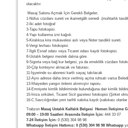
olacaktır.
Masaj Salonu Açmak İçin Gerekli Belgeler;
1-Nüfus cüzdanı sureti ve ikametgâh senedi .(muhtarlık tasdik
2-İki adet fotoğraf
3-Tapu fotokopisi.
4-Yapı kullanma izni kağıdı.
5-Kiralıksa kira mukavelesi aslı veya Noter tasdikli sureti.
6-Vergi levhası fotokopisi.
7-İlgili Esnaf odası veya Ticaret odası kaydı fotokopisi.
8-Ustalık belgesi meslek dalına göre.
9-Sigorta veya bağ kur belgesi, ya da emeklilik cüzdanı fotok
10-Çöp konteynır alınacak ve faturası.
11-İşyerinde su abonesi kartlı sayaç takılacak
12-Aynı adrese daha önce verilmiş açma ruhsatı varsa Beledi
13-İtfaiyeden yangın önlemi alınmıştır raporu.
14-Emniyete kimlik bildiriminde bulunduğuna dair kimlik bildiri
15-İmza sirküleri, Ticaret Sicil gazetesi fotokopisi (Şirket olm
16-C.Savcılığından yeni tarihli sabıka kaydı (sabıkası olanlar 
Trabzon
Masaj Ustalık Kalfalık Belgesi Hemen İletişime 
09:00 – 19:00 Saatleri Arasında İletişim İçin:
444 33 07
7-24 İletişim İçin:
0 (530) 304 98 98
Whatsapp
İletişim Hattımız:
0 (530) 304 98 98 Whatsapp
ya