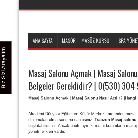
ANA SAYFA
MASÖR – MASÖZ KURSU
SPA YÖNET
Biz Sizi Arayalım
Masaj Salonu Açmak | Masaj Salonu 
Belgeler Gereklidir? | 0(530) 304
Masaj Salonu Açmak | Masaj Salonu Nasıl Açılır? |Hangi Be
Akademi Dünyası Eğitim ve Kültür Merkezi tarafından masaj s
diplomaları alma şansına sahipsiniz.
Trabzon Masaj salonu
başlatabilirsiniz. Ancak unutmayın ki resmi kurumların masaj salo
yönetmelikleri vardır.