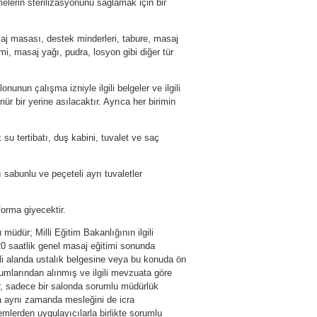
elerin sterilizasyonunu sağlamak için bir
j masası, destek minderleri, tabure, masaj
emi, masaj yağı, pudra, losyon gibi diğer tür
nunun çalışma izniyle ilgili belgeler ve ilgili
r bir yerine asılacaktır. Ayrıca her birimin
su tertibatı, duş kabini, tuvalet ve saç
 sabunlu ve peçeteli ayrı tuvaletler
orma giyecektir.
üdür; Milli Eğitim Bakanlığının ilgili
0 saatlik genel masaj eğitimi sonunda
ili alanda ustalık belgesine veya bu konuda ön
umlarından alınmış ve ilgili mevzuata göre
r, sadece bir salonda sorumlu müdürlük
ta aynı zamanda mesleğini de icra
mlerden uygulayıcılarla birlikte sorumlu