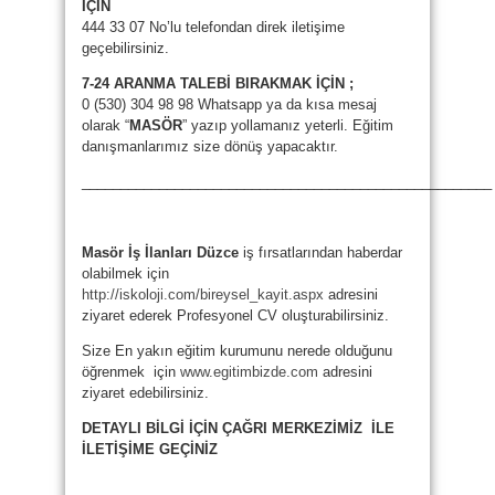
İÇİN
444 33 07 No’lu telefondan direk iletişime
geçebilirsiniz.
7-24 ARANMA TALEBİ BIRAKMAK İÇİN ;
0 (530) 304 98 98 Whatsapp ya da kısa mesaj
olarak “
MASÖR
” yazıp yollamanız yeterli. Eğitim
danışmanlarımız size dönüş yapacaktır.
_____________________________________________________
Masör İş İlanları Düzce
iş fırsatlarından haberdar
olabilmek için
http://iskoloji.com/bireysel_kayit.aspx
adresini
ziyaret ederek Profesyonel CV oluşturabilirsiniz.
Size En yakın eğitim kurumunu nerede olduğunu
öğrenmek için
www.egitimbizde.com
adresini
ziyaret edebilirsiniz.
DETAYLI BİLGİ İÇİN ÇAĞRI MERKEZİMİZ İLE
İLETİŞİME GEÇİNİZ