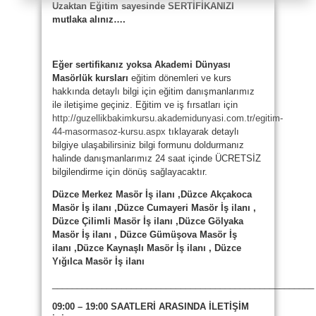
Uzaktan Eğitim sayesinde SERTİFİKANIZI
mutlaka alınız….
Eğer sertifikanız yoksa Akademi Dünyası
Masörlük kursları
eğitim dönemleri ve kurs
hakkında detaylı bilgi için eğitim danışmanlarımız
ile iletişime geçiniz. Eğitim ve iş fırsatları için
http://guzellikbakimkursu.akademidunyasi.com.tr/egitim-
44-masormasoz-kursu.aspx
tıklayarak detaylı
bilgiye ulaşabilirsiniz bilgi formunu doldurmanız
halinde danışmanlarımız 24 saat içinde ÜCRETSİZ
bilgilendirme için dönüş sağlayacaktır.
Düzce Merkez Masör İş ilanı ,Düzce Akçakoca
Masör İş ilanı ,Düzce Cumayeri Masör İş ilanı ,
Düzce Çilimli Masör İş ilanı ,Düzce Gölyaka
Masör İş ilanı , Düzce Gümüşova Masör İş
ilanı ,Düzce Kaynaşlı Masör İş ilanı , Düzce
Yığılca Masör İş ilanı
_____________________________________________________
09:00 – 19:00 SAATLERİ ARASINDA İLETİŞİM