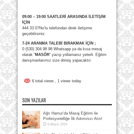
09:00 – 19:00 SAATLERİ ARASINDA İLETİŞİM
İÇİN
444 33 07No’lu telefondan direk iletişime
geçebilirsiniz.
7-24 ARANMA TALEBİ BIRAKMAK İÇİN ;
0 (530) 304 98 98 Whatsapp ya da kısa mesaj
olarak “
MASÖR
” yazıp yollamanız yeterli. Eğitim
danışmanlarımız size dönüş yapacaktır.
6 total views
, 1 views today
SON YAZILAR
Ağrı Hamur’da Masaj Eğitimi ile
Profesyonelliğe İlk Adımınızı Atın!
6 Mayıs 2025