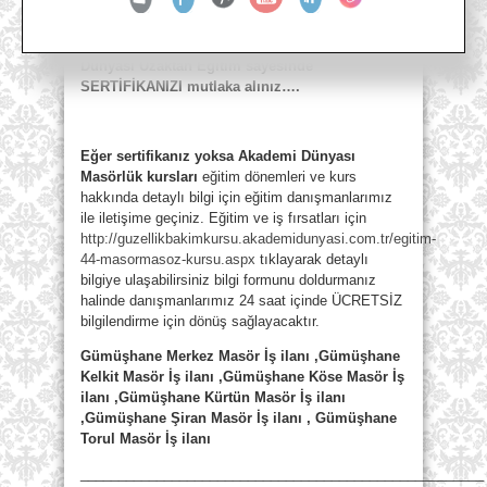
Masör İş İlanları Gümüşhane
Milli Eğitim
Bakanlığı 608 saatlik sertifikanız yoksa Akademi
Dünyası Uzaktan Eğitim sayesinde
SERTİFİKANIZI mutlaka alınız….
Eğer sertifikanız yoksa Akademi Dünyası
Masörlük kursları
eğitim dönemleri ve kurs
hakkında detaylı bilgi için eğitim danışmanlarımız
ile iletişime geçiniz. Eğitim ve iş fırsatları için
http://guzellikbakimkursu.akademidunyasi.com.tr/egitim-
44-masormasoz-kursu.aspx
tıklayarak detaylı
bilgiye ulaşabilirsiniz bilgi formunu doldurmanız
halinde danışmanlarımız 24 saat içinde ÜCRETSİZ
bilgilendirme için dönüş sağlayacaktır.
Gümüşhane Merkez Masör İş ilanı ,Gümüşhane
Kelkit Masör İş ilanı ,Gümüşhane Köse Masör İş
ilanı ,Gümüşhane Kürtün Masör İş ilanı
,Gümüşhane Şiran Masör İş ilanı , Gümüşhane
Torul Masör İş ilanı
_____________________________________________________