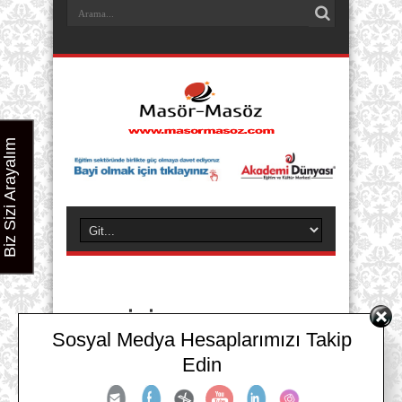
Biz Sizi Arayalım
Masör İş İlanları Gümüşhane
Sosyal Medya Hesaplarımızı Takip
Masör İş İlanları Gümüşhane
Edin
Turizm Sektöründe Yeni Bir MESLEK Yeni Bir
Kariyer seni bekliyor….