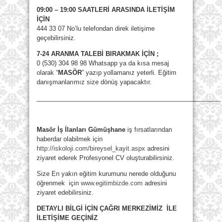
09:00 – 19:00 SAATLERİ ARASINDA İLETİŞİM
İÇİN
444 33 07 No’lu telefondan direk iletişime
geçebilirsiniz.
7-24 ARANMA TALEBİ BIRAKMAK İÇİN ;
0 (530) 304 98 98 Whatsapp ya da kısa mesaj
olarak “
MASÖR
” yazıp yollamanız yeterli. Eğitim
danışmanlarımız size dönüş yapacaktır.
_____________________________________________________
Masör İş İlanları Gümüşhane
iş fırsatlarından
haberdar olabilmek için
http://iskoloji.com/bireysel_kayit.aspx
adresini
ziyaret ederek Profesyonel CV oluşturabilirsiniz.
Size En yakın eğitim kurumunu nerede olduğunu
öğrenmek için
www.egitimbizde.com
adresini
ziyaret edebilirsiniz.
DETAYLI BİLGİ İÇİN ÇAĞRI MERKEZİMİZ İLE
İLETİŞİME GEÇİNİZ