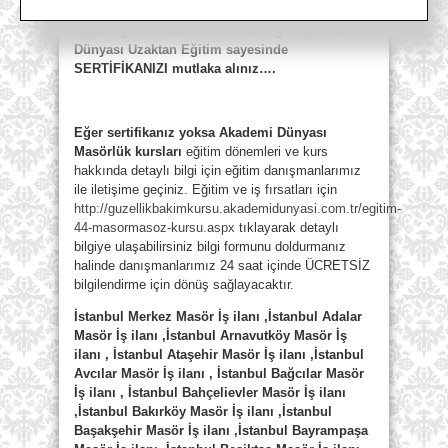
Masör İş İlanları İstanbul Kartal
Milli Eğitim
Bakanlığı 608 saatlik sertifikanız yoksa Akademi
Dünyası Uzaktan Eğitim sayesinde
SERTİFİKANIZI mutlaka alınız….
Eğer sertifikanız yoksa Akademi Dünyası
Masörlük kursları
eğitim dönemleri ve kurs
hakkında detaylı bilgi için eğitim danışmanlarımız
ile iletişime geçiniz. Eğitim ve iş fırsatları için
http://guzellikbakimkursu.akademidunyasi.com.tr/egitim-
44-masormasoz-kursu.aspx
tıklayarak detaylı
bilgiye ulaşabilirsiniz bilgi formunu doldurmanız
halinde danışmanlarımız 24 saat içinde ÜCRETSİZ
bilgilendirme için dönüş sağlayacaktır.
İstanbul Merkez Masör İş ilanı ,İstanbul Adalar
Masör İş ilanı ,İstanbul Arnavutköy Masör İş
ilanı , İstanbul Ataşehir Masör İş ilanı ,İstanbul
Avcılar Masör İş ilanı , İstanbul Bağcılar Masör
İş ilanı , İstanbul Bahçelievler Masör İş ilanı
,İstanbul Bakırköy Masör İş ilanı ,İstanbul
Başakşehir Masör İş ilanı ,İstanbul Bayrampaşa