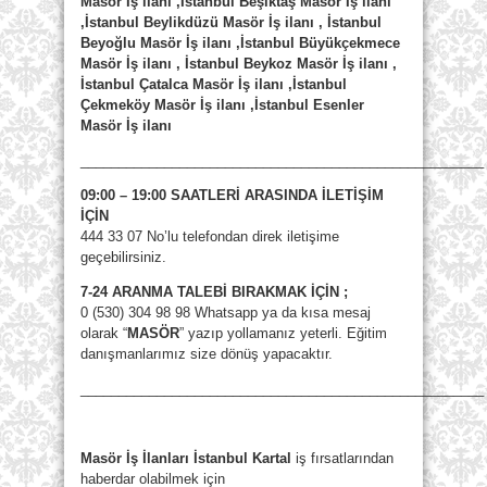
Masör İş ilanı ,İstanbul Beşiktaş Masör İş ilanı
,İstanbul Beylikdüzü Masör İş ilanı , İstanbul
Beyoğlu Masör İş ilanı ,İstanbul Büyükçekmece
Masör İş ilanı , İstanbul Beykoz Masör İş ilanı ,
İstanbul Çatalca Masör İş ilanı ,İstanbul
Çekmeköy Masör İş ilanı ,İstanbul Esenler
Masör İş ilanı
_____________________________________________________
09:00 – 19:00 SAATLERİ ARASINDA İLETİŞİM
İÇİN
444 33 07 No’lu telefondan direk iletişime
geçebilirsiniz.
7-24 ARANMA TALEBİ BIRAKMAK İÇİN ;
0 (530) 304 98 98 Whatsapp ya da kısa mesaj
olarak “
MASÖR
” yazıp yollamanız yeterli. Eğitim
danışmanlarımız size dönüş yapacaktır.
_____________________________________________________
Masör İş İlanları İstanbul Kartal
iş fırsatlarından
haberdar olabilmek için