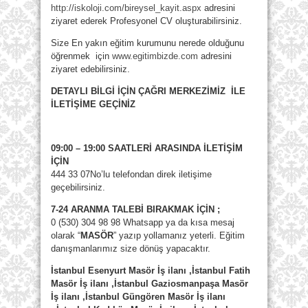
http://iskoloji.com/bireysel_kayit.aspx
adresini
ziyaret ederek Profesyonel CV oluşturabilirsiniz.
Size En yakın eğitim kurumunu nerede olduğunu
öğrenmek için
www.egitimbizde.com
adresini
ziyaret edebilirsiniz.
DETAYLI BİLGİ İÇİN ÇAĞRI MERKEZİMİZ İLE
İLETİŞİME GEÇİNİZ
09:00 – 19:00 SAATLERİ ARASINDA İLETİŞİM
İÇİN
444 33 07No’lu telefondan direk iletişime
geçebilirsiniz.
7-24 ARANMA TALEBİ BIRAKMAK İÇİN ;
0 (530) 304 98 98 Whatsapp ya da kısa mesaj
olarak “
MASÖR
” yazıp yollamanız yeterli. Eğitim
danışmanlarımız size dönüş yapacaktır.
İstanbul Esenyurt Masör İş ilanı ,İstanbul Fatih
Masör İş ilanı ,İstanbul Gaziosmanpaşa Masör
İş ilanı ,İstanbul Güngören Masör İş ilanı