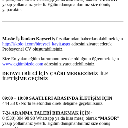
yazıp yollamanız yeterli. Eğitim danışmanlarımız size dönüş
yapacaktır.
_____________________________________________________
Masör İş İlanları Kayseri
iş fırsatlarından haberdar olabilmek için
http://iskoloji.com/bireysel_kayit.aspx
adresini ziyaret ederek
Profesyonel CV oluşturabilirsiniz.
Size En yakın eğitim kurumunu nerede olduğunu öğrenmek için
www.egitimbizde.com
adresini ziyaret edebilirsiniz.
DETAYLI BİLGİ İÇİN ÇAĞRI MERKEZİMİZ İLE
İLETİŞİME GEÇİNİZ
09:00 – 19:00 SAATLERİ ARASINDA İLETİŞİM İÇİN
444 33 07No’lu telefondan direk iletişime geçebilirsiniz.
7-24 ARANMA TALEBİ BIRAKMAK İÇİN ;
0 (530) 304 98 98 Whatsapp ya da kısa mesaj olarak “
MASÖR
”
yazıp yollamanız yeterli. Eğitim danışmanlarımız size dönüş