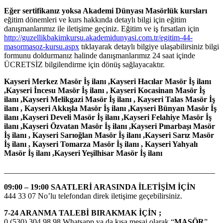
Eğer sertifikanız yoksa Akademi Dünyası Masörlük kursları
eğitim dönemleri ve kurs hakkında detaylı bilgi için eğitim
danışmanlarımız ile iletişime geçiniz. Eğitim ve iş fırsatları için
http://guzellikbakimkursu.akademidunyasi.com.tr/egitim-44-
masormasoz-kursu.aspx
tıklayarak detaylı bilgiye ulaşabilirsiniz bilgi
formunu doldurmanız halinde danışmanlarımız 24 saat içinde
ÜCRETSİZ bilgilendirme için dönüş sağlayacaktır.
Kayseri Merkez Masör İş ilanı ,Kayseri Hacılar Masör İş ilanı
,Kayseri İncesu Masör İş ilanı , Kayseri Kocasinan Masör İş
ilanı ,Kayseri Melikgazi Masör İş ilanı , Kayseri Talas Masör İş
ilanı , Kayseri Akkışla Masör İş ilanı ,Kayseri Bünyan Masör İş
ilanı ,Kayseri Develi Masör İş ilanı ,Kayseri Felahiye Masör İş
ilanı ,Kayseri Özvatan Masör İş ilanı ,Kayseri Pınarbaşı Masör
İş ilanı , Kayseri Sarıoğlan Masör İş ilanı ,Kayseri Sarız Masör
İş ilanı , Kayseri Tomarza Masör İş ilanı , Kayseri Yahyalı
Masör İş ilanı ,Kayseri Yeşilhisar Masör İş ilanı
_____________________________________________________
09:00 – 19:00 SAATLERİ ARASINDA İLETİŞİM İÇİN
444 33 07 No’lu telefondan direk iletişime geçebilirsiniz.
7-24 ARANMA TALEBİ BIRAKMAK İÇİN ;
0 (530) 304 98 98 Whatsapp ya da kısa mesaj olarak “
MASÖR
”