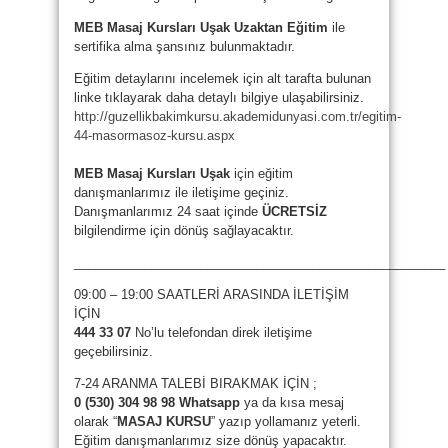
MEB Masaj Kursları Uşak Uzaktan Eğitim
ile
sertifika alma şansınız bulunmaktadır.
Eğitim detaylarını incelemek için alt tarafta bulunan
linke tıklayarak daha detaylı bilgiye ulaşabilirsiniz.
http://guzellikbakimkursu.akademidunyasi.com.tr/egitim-
44-masormasoz-kursu.aspx
MEB Masaj Kursları Uşak
için eğitim
danışmanlarımız ile iletişime geçiniz.
Danışmanlarımız 24 saat içinde
ÜCRETSİZ
bilgilendirme için dönüş sağlayacaktır.
_____________________________________________________
09:00 – 19:00 SAATLERİ ARASINDA İLETİŞİM
İÇİN
444 33 07
No’lu telefondan direk iletişime
geçebilirsiniz.
7-24 ARANMA TALEBİ BIRAKMAK İÇİN ;
0 (530) 304 98 98 Whatsapp
ya da kısa mesaj
olarak “
MASAJ KURSU
” yazıp yollamanız yeterli.
Eğitim danışmanlarımız size dönüş yapacaktır.