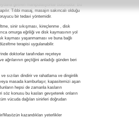
 meydana getiren manipülasyonlar bütünüdür. Bu
apılır. Tıbbi masaj, masajın sakıncalı olduğu
oruyucu bir tedavi yöntemidir.
me, sinir sıkışması, kireçlenme , disk
Ayrıca omurga eğriliği ve disk kaymasının yol
 Disk kayması yaşanmaması ve buna bağlı
zeltme terapisi uygulanabilir.
inde doktorlar tarafından reçeteye
ve ağrılarının geçtiğini anladığı günden beri
ı ve sızıları dindirir ve rahatlama ve dinginlik
e veya masada kamburlaşır, kapasitemizi aşan
 Bunların hepsi de zamanla kasların
ri söz konusu bu kasları gevşeterek onların
 tüm vücuda dağılan sinirleri doğrudan
r/Masözün kazandıkları yeterlikler