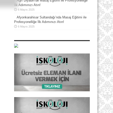
Ağrı Diyadin’de Masaj Eğitimi ile Profesyonelliğe
İlk Adımınızı Atın!
6 Mayıs 2025
Afyonkarahisar Sultandağı’nda Masaj Eğitimi ile
Profesyonelliğe İlk Adımınızı Atın!
6 Mayıs 2025