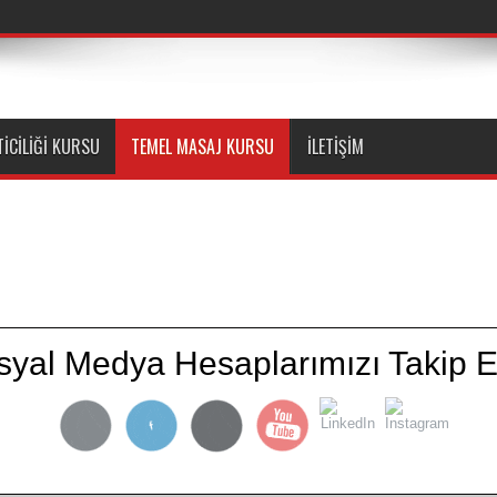
ICILIĞI KURSU
TEMEL MASAJ KURSU
İLETIŞIM
için;
syal Medya Hesaplarımızı Takip E
enel olarak hasta veya yorgun bir organın
nın yüzeyine tatbik edilen sistemli ve belirli