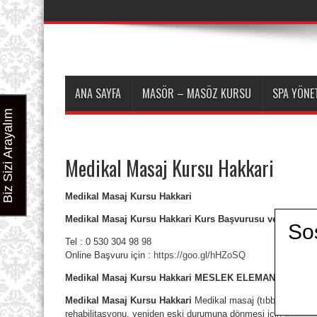
ANA SAYFA
MASÖR – MASÖZ KURSU
SPA YÖNET
Biz Sizi Arayalım
Medikal Masaj Kursu Hakkari
Medikal Masaj Kursu Hakkari
Medikal Masaj Kursu Hakkari Kurs Başvurusu ve Ön Kayıt 
So
Tel : 0 530 304 98 98
Online Başvuru için :
https://goo.gl/hHZoSQ
Medikal Masaj Kursu Hakkari
MESLEK ELEMANI TANIMI
Medikal Masaj Kursu Hakkari
Medikal masaj (tıbbi masaj) g
rehabilitasyonu, yeniden eski durumuna dönmesi için organizma