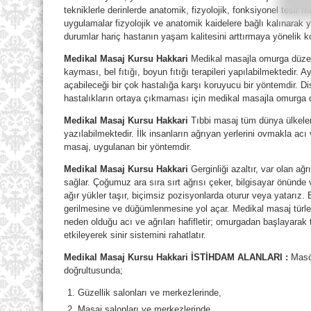
tekniklerle derinlerde anatomik, fizyolojik, fonksiyonel tesir
uygulamalar fizyolojik ve anatomik kaidelere bağlı kalınarak y
durumlar hariç hastanın yaşam kalitesini arttırmaya yönelik k
Medikal Masaj Kursu Hakkari
Medikal masajla omurga düzelt
kayması, bel fıtığı, boyun fıtığı terapileri yapılabilmektedir. 
açabileceği bir çok hastalığa karşı koruyucu bir yöntemdir.
hastalıkların ortaya çıkmaması için medikal masajla omurga dü
Medikal Masaj Kursu Hakkari
Tıbbi masaj tüm dünya ülkeler
yazılabilmektedir. İlk insanların ağrıyan yerlerini ovmakla acı 
masaj, uygulanan bir yöntemdir.
Medikal Masaj Kursu Hakkari
Gerginliği azaltır, var olan ağr
sağlar. Çoğumuz ara sıra sırt ağrısı çeker, bilgisayar önünd
ağır yükler taşır, biçimsiz pozisyonlarda oturur veya yatarız.
gerilmesine ve düğümlenmesine yol açar. Medikal masaj türle
neden olduğu acı ve ağrıları hafifletir; omurgadan başlayarak
etkileyerek sinir sistemini rahatlatır.
Medikal Masaj Kursu Hakkari
İSTİHDAM ALANLARI :
Masö
doğrultusunda;
Güzellik salonları ve merkezlerinde,
Masaj salonları ve merkezlerinde,