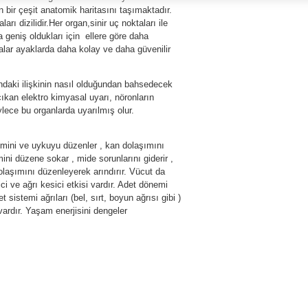
bir çeşit anatomik haritasını taşımaktadır.
rı dizilidir.Her organ,sinir uç noktaları ile
a geniş oldukları için ellere göre daha
alar ayaklarda daha kolay ve daha güvenilir
sındaki ilişkinin nasıl olduğundan bahsedecek
çıkan elektro kimyasal uyarı, nöronların
ylece bu organlarda uyarılmış olur.
stemini ve uykuyu düzenler , kan dolaşımını
ini düzene sokar , mide sorunlarını giderir ,
olaşımını düzenleyerek arındırır. Vücut da
ci ve ağrı kesici etkisi vardır. Adet dönemi
t sistemi ağrıları (bel, sırt, boyun ağrısı gibi )
vardır. Yaşam enerjisini dengeler