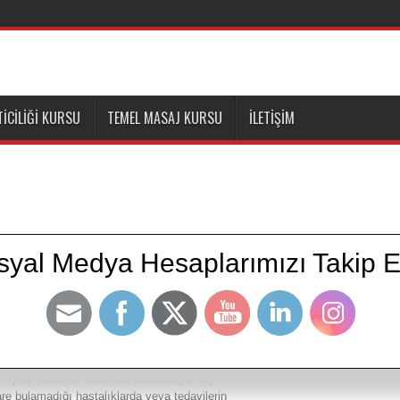
ICILIĞI KURSU
TEMEL MASAJ KURSU
İLETIŞIM
syal Medya Hesaplarımızı Takip E
 için;
 Tıp’ta tedaviler arasında tamamlayıcı tıp
are bulamadığı hastalıklarda veya tedavilerin