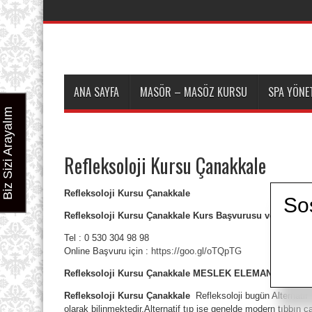
ANA SAYFA
MASÖR – MASÖZ KURSU
SPA YÖNET
Biz Sizi Arayalım
Refleksoloji Kursu Çanakkale
Refleksoloji Kursu Çanakkale
So
Refleksoloji Kursu Çanakkale Kurs Başvurusu ve Ön Kayıt
Tel : 0 530 304 98 98
Online Başvuru için :
https://goo.gl/oTQpTG
Refleksoloji Kursu Çanakkale MESLEK ELEMANI TANIMI
Refleksoloji Kursu Çanakkale
Refleksoloji bugün Alternatif
olarak bilinmektedir.Alternatif tıp ise genelde modern tıbbın ç