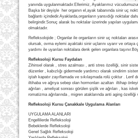
yanında uygulanmaktadır.Ellerimiz, Ayaklarımız vücudumuzun 
Başka bir deyişle her organın el,ayak tabanında sinir uç noktala
bağlantı içindedir.Ayaklarda,organların yansıdığı noktalar dah
belirgindir.Sonuç alarak bu noktalar üzerinde yapılan uygulam
olmaktadır.
Refleksolojide ; Organlar ile organların sinir uç noktaları ara
olursak, ovma eylemi ayaktaki sinir uçlarını uyarır ve ortaya 
yardımı ile uyarılan noktalara denk gelen organlara taşınır.Bö
Refleksoloji Kursu Faydaları
Zihinsel olarak , stres azalması , anti stres özelliği, sinir si
düzenler , kabızlığı gidermede yardımcı olarak sindirim sistem
iştah kapatır zayıflamada ve sıkılaşmada rolü çoktur . Lenf d
iltihaba ve ağrıya sebep olan hormonları azaltan iltihap önleyi
ağrıları , ameliyat sonrası görülen şişlik ve ağrıları , kas iskele
romatizma ağrılarında , migren ataklarında anti aging özelliği 
Refleksoloji Kursu Çanakkale Uygulama Alanları
UYGULAMA ALANLARI
Engellilerde Refleksoloji
Bebeklerde Refleksoloji
Genel Sağlık Refleksoloji
Yaşlılarda Refleksoloji