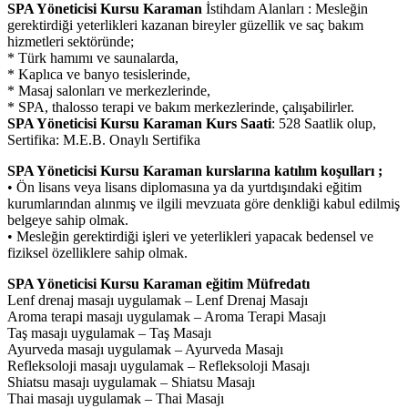
SPA Yöneticisi Kursu Karaman
İstihdam Alanları : Mesleğin
gerektirdiği yeterlikleri kazanan bireyler güzellik ve saç bakım
hizmetleri sektöründe;
* Türk hamımı ve saunalarda,
* Kaplıca ve banyo tesislerinde,
* Masaj salonları ve merkezlerinde,
* SPA, thalosso terapi ve bakım merkezlerinde, çalışabilirler.
SPA Yöneticisi Kursu Karaman Kurs Saati
: 528 Saatlik olup,
Sertifika: M.E.B. Onaylı Sertifika
SPA Yöneticisi Kursu Karaman kurslarına katılım koşulları ;
• Ön lisans veya lisans diplomasına ya da yurtdışındaki eğitim
kurumlarından alınmış ve ilgili mevzuata göre denkliği kabul edilmiş
belgeye sahip olmak.
• Mesleğin gerektirdiği işleri ve yeterlikleri yapacak bedensel ve
fiziksel özelliklere sahip olmak.
SPA Yöneticisi Kursu Karaman eğitim Müfredatı
Lenf drenaj masajı uygulamak – Lenf Drenaj Masajı
Aroma terapi masajı uygulamak – Aroma Terapi Masajı
Taş masajı uygulamak – Taş Masajı
Ayurveda masajı uygulamak – Ayurveda Masajı
Refleksoloji masajı uygulamak – Refleksoloji Masajı
Shiatsu masajı uygulamak – Shiatsu Masajı
Thai masajı uygulamak – Thai Masajı