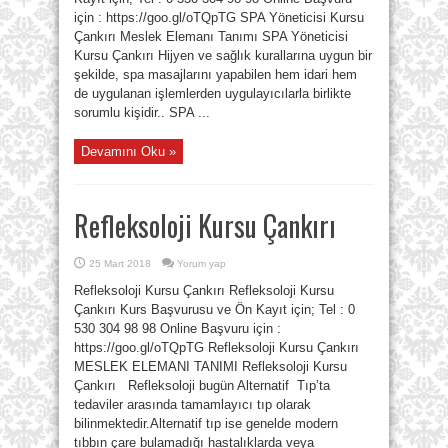
için : https://goo.gl/oTQpTG SPA Yöneticisi Kursu
Çankırı Meslek Elemanı Tanımı SPA Yöneticisi
Kursu Çankırı Hijyen ve sağlık kurallarına uygun bir
şekilde, spa masajlarını yapabilen hem idari hem
de uygulanan işlemlerden uygulayıcılarla birlikte
sorumlu kişidir.. SPA ...
Devamını Oku »
Refleksoloji Kursu Çankırı
25 Mart 2018
Yorum yap
Refleksoloji Kursu Çankırı Refleksoloji Kursu
Çankırı Kurs Başvurusu ve Ön Kayıt için; Tel : 0
530 304 98 98 Online Başvuru için :
https://goo.gl/oTQpTG Refleksoloji Kursu Çankırı
MESLEK ELEMANI TANIMI Refleksoloji Kursu
Çankırı Refleksoloji bugün Alternatif Tıp’ta
tedaviler arasında tamamlayıcı tıp olarak
bilinmektedir.Alternatif tıp ise genelde modern
tıbbın çare bulamadığı hastalıklarda veya