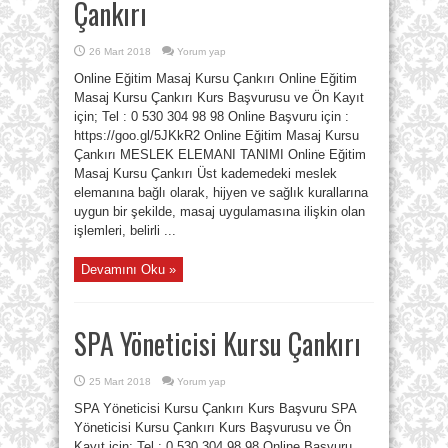
Çankırı
26 Mart 2018
Yorum yap
Online Eğitim Masaj Kursu Çankırı Online Eğitim
Masaj Kursu Çankırı Kurs Başvurusu ve Ön Kayıt
için; Tel : 0 530 304 98 98 Online Başvuru için :
https://goo.gl/5JKkR2 Online Eğitim Masaj Kursu
Çankırı MESLEK ELEMANI TANIMI Online Eğitim
Masaj Kursu Çankırı Üst kademedeki meslek
elemanına bağlı olarak, hijyen ve sağlık kurallarına
uygun bir şekilde, masaj uygulamasına ilişkin olan
işlemleri, belirli ...
Devamını Oku »
SPA Yöneticisi Kursu Çankırı
25 Mart 2018
Yorum yap
SPA Yöneticisi Kursu Çankırı Kurs Başvuru SPA
Yöneticisi Kursu Çankırı Kurs Başvurusu ve Ön
Kayıt için; Tel : 0 530 304 98 98 Online Başvuru