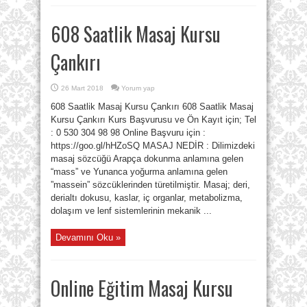
608 Saatlik Masaj Kursu
Çankırı
26 Mart 2018
Yorum yap
608 Saatlik Masaj Kursu Çankırı 608 Saatlik Masaj
Kursu Çankırı Kurs Başvurusu ve Ön Kayıt için; Tel
: 0 530 304 98 98 Online Başvuru için :
https://goo.gl/hHZoSQ MASAJ NEDİR : Dilimizdeki
masaj sözcüğü Arapça dokunma anlamına gelen
“mass” ve Yunanca yoğurma anlamına gelen
”massein” sözcüklerinden türetilmiştir. Masaj; deri,
derialtı dokusu, kaslar, iç organlar, metabolizma,
dolaşım ve lenf sistemlerinin mekanik ...
Devamını Oku »
Online Eğitim Masaj Kursu