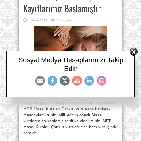
Kayıtlarımız Başlamıştır
1 Nisan 2019
Yorum yap
Sosyal Medya Hesaplarımızı Takip
Edin
MEB Masaj Kursları Çankırı Kayıtlarımız
Başlamıştır. 444 33 07 – 0 (530) 304 98 98 MEB
Masaj Kursları Çankırı Eğitim programları ve
ücretlendirme için eğitim danışmanlarımız ile
iletişime geçiniz. Terapi uzmanı olmak istiyorsanız
MEB Masaj Kursları Çankırı kurslarına katılarak
masör olabilirsiniz. Milli eğitim onaylı Masaj
kurslarımıza katılarak sertifika alabilirsiniz. MEB
Masaj Kursları Çankırı kursları size hem yurt içinde
hem de ...