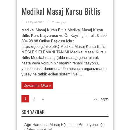
Medikal Masaj Kursu Bitlis
21 Eylül 2018
Yorum yap
Medikal Masaj Kursu Bitlis Medikal Masaj Kursu
Bitlis Kurs Başvurusu ve Ön Kayıt için; Tel : 0 530
304 98 98 Online Başvuru için :
https://goo.gl/hHZoSQ Medikal Masaj Kursu Bitlis
MESLEK ELEMANI TANIMI Medikal Masaj Kursu
Bitlis Medikal masaj (tıbbi masaj) genel olarak
hasta veya yorgun bir organın rehabilitasyonu,
yeniden eski durumuna dönmesi için organizmanın
yüzeyine tatbik edilen sistemli ve ...
Devamını Oku »
1
2
»
2 / 1 sayfa
SON YAZILAR
Ağrı Hamur’da Masaj Eğitimi ile Profesyonelliğe
İlk Adımınızı Atın!