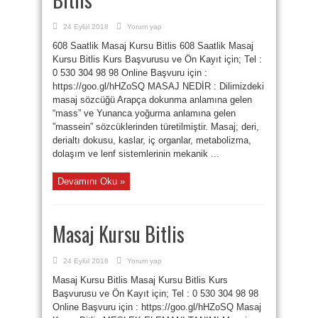
24 Eylül 2018
Yorum yap
608 Saatlik Masaj Kursu Bitlis 608 Saatlik Masaj
Kursu Bitlis Kurs Başvurusu ve Ön Kayıt için; Tel :
0 530 304 98 98 Online Başvuru için :
https://goo.gl/hHZoSQ MASAJ NEDİR : Dilimizdeki
masaj sözcüğü Arapça dokunma anlamına gelen
“mass” ve Yunanca yoğurma anlamına gelen
”massein” sözcüklerinden türetilmiştir. Masaj; deri,
derialtı dokusu, kaslar, iç organlar, metabolizma,
dolaşım ve lenf sistemlerinin mekanik ...
Devamını Oku »
Masaj Kursu Bitlis
24 Eylül 2018
Yorum yap
Masaj Kursu Bitlis Masaj Kursu Bitlis Kurs
Başvurusu ve Ön Kayıt için; Tel : 0 530 304 98 98
Online Başvuru için : https://goo.gl/hHZoSQ Masaj