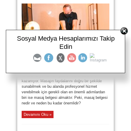
Sosyal Medya Hesaplarımızı Takip
Edin
Bitlis Masaj Belgesi Nasıl Alınır. 0 (530) 304 98 98
Günümüzde stres ve yoğun yaşam temposu,
insanların beden ve zihin sağlığı üzerinde olumsuz
etkiler yaratıyor. Bu nedenle, masaj terapisi gibi
rahatlama yöntemleri giderek daha fazla önem
kazanıyor. Masajın faydalarını doğru bir şekilde
sunabilmek ve bu alanda profesyonel hizmet
verebilmek için gerekli olan en önemli adımlardan
biri ise masaj belgesi almaktır. Peki, masaj belgesi
nedir ve neden bu kadar önemlidir?
Devamını Oku »