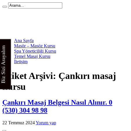
Ana Sayfa
Masör – Masöz Kursu
Biz Sizi Arayalım
Spa Yöneticiliği Kursu
Temel Masaj Kursu
İletişim
Etiket Arşivi:
Çankırı masaj
kursu
Çankırı Masaj Belgesi Nasıl Alınır. 0
(530) 304 98 98
22 Temmuz 2024
Yorum yap