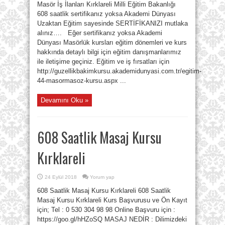
Masör İş İlanları Kırklareli Milli Eğitim Bakanlığı
608 saatlik sertifikanız yoksa Akademi Dünyası
Uzaktan Eğitim sayesinde SERTİFİKANIZI mutlaka
alınız…. Eğer sertifikanız yoksa Akademi
Dünyası Masörlük kursları eğitim dönemleri ve kurs
hakkında detaylı bilgi için eğitim danışmanlarımız
ile iletişime geçiniz. Eğitim ve iş fırsatları için
http://guzellikbakimkursu.akademidunyasi.com.tr/egitim-
44-masormasoz-kursu.aspx ...
Devamını Oku »
608 Saatlik Masaj Kursu
Kırklareli
24 Eylül 2018
Yorum yap
608 Saatlik Masaj Kursu Kırklareli 608 Saatlik
Masaj Kursu Kırklareli Kurs Başvurusu ve Ön Kayıt
için; Tel : 0 530 304 98 98 Online Başvuru için :
https://goo.gl/hHZoSQ MASAJ NEDİR : Dilimizdeki