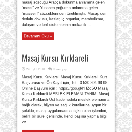
masaj sözcüğü Arapça dokunma anlamına gelen
“mass” ve Yunanca yoğurma anlamına gelen
”massein” sözcüklerinden türetilmiştir. Masaj; deri,
derialtı dokusu, kaslar, iç organlar, metabolizma,
dolaşım ve lenf sistemlerinin mekanik ...
Devamını Oku »
Masaj Kursu Kırklareli
24 Eylül 2018
Yorum yap
Masaj Kursu Kırklareli Masaj Kursu Kırklareli Kurs
Başvurusu ve Ön Kayıt için; Tel : 0 530 304 98 98
Online Başvuru için : https://goo.gl/hHZoSQ Masaj
Kursu Kırklareli MESLEK ELEMANI TANIMI Masaj
Kursu Kırklareli Üst kademedeki meslek elemanına
bağlı olarak, hijyen ve sağlık kurallarına uygun bir
şekilde, masaj uygulamasına ilişkin olan işlemleri,
belirli bir süre içerisinde, kendi başına yapma bilgi
ve ...