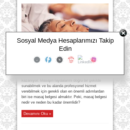
Masaj
Belgesi
Nasıl
Alınır.
0
(530)
304
98
98
için
Sosyal Medya Hesaplarımızı Takip
Edin
Kırklareli Masaj Belgesi Nasıl Alınır. 0 (530) 304 98
98 Günümüzde stres ve yoğun yaşam temposu,
insanların beden ve zihin sağlığı üzerinde olumsuz
etkiler yaratıyor. Bu nedenle, masaj terapisi gibi
rahatlama yöntemleri giderek daha fazla önem
kazanıyor. Masajın faydalarını doğru bir şekilde
sunabilmek ve bu alanda profesyonel hizmet
verebilmek için gerekli olan en önemli adımlardan
biri ise masaj belgesi almaktır. Peki, masaj belgesi
nedir ve neden bu kadar önemlidir?
Devamını Oku »