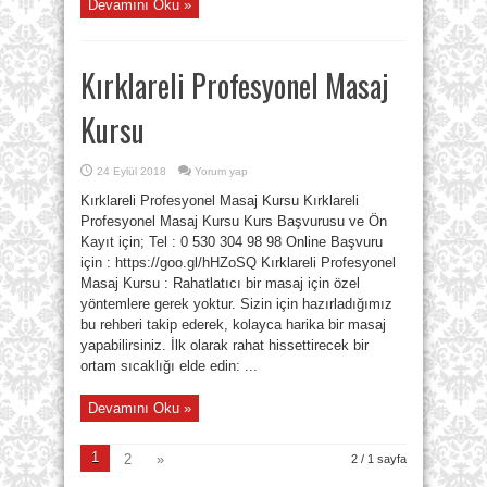
Devamını Oku »
Kırklareli Profesyonel Masaj
Kursu
24 Eylül 2018
Yorum yap
Kırklareli Profesyonel Masaj Kursu Kırklareli
Profesyonel Masaj Kursu Kurs Başvurusu ve Ön
Kayıt için; Tel : 0 530 304 98 98 Online Başvuru
için : https://goo.gl/hHZoSQ Kırklareli Profesyonel
Masaj Kursu : Rahatlatıcı bir masaj için özel
yöntemlere gerek yoktur. Sizin için hazırladığımız
bu rehberi takip ederek, kolayca harika bir masaj
yapabilirsiniz. İlk olarak rahat hissettirecek bir
ortam sıcaklığı elde edin: ...
Devamını Oku »
1
2
»
2 / 1 sayfa