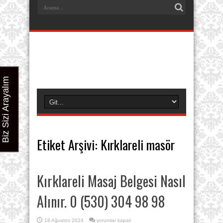
Biz Sizi Arayalım
Etiket Arşivi:
Kırklareli masör
Kırklareli Masaj Belgesi Nasıl
Alınır. 0 (530) 304 98 98
Kırklareli
18 Ağustos 2024
yorumlar kapalı