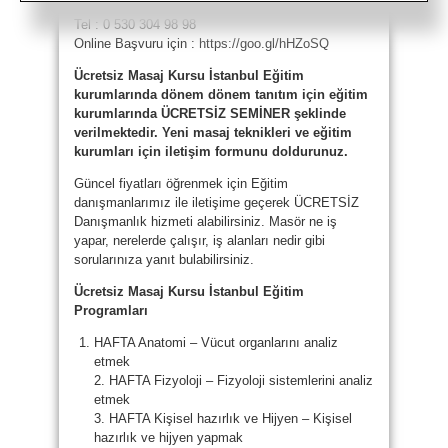
Tel : 0 530 304 98 98
Online Başvuru için :
https://goo.gl/hHZoSQ
Ücretsiz Masaj Kursu İstanbul Eğitim
kurumlarında dönem dönem tanıtım için eğitim
kurumlarında ÜCRETSİZ SEMİNER şeklinde
verilmektedir. Yeni masaj teknikleri ve eğitim
kurumları için iletişim formunu doldurunuz.
Güncel fiyatları öğrenmek için Eğitim
danışmanlarımız ile iletişime geçerek ÜCRETSİZ
Danışmanlık hizmeti alabilirsiniz. Masör ne iş
yapar, nerelerde çalışır, iş alanları nedir gibi
sorularınıza yanıt bulabilirsiniz.
Ücretsiz Masaj Kursu İstanbul Eğitim
Programları
HAFTA Anatomi – Vücut organlarını analiz
etmek
2. HAFTA Fizyoloji – Fizyoloji sistemlerini analiz
etmek
3. HAFTA Kişisel hazırlık ve Hijyen – Kişisel
hazırlık ve hijyen yapmak