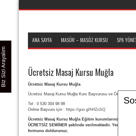
ANA SAYFA
MASÖR – MASÖZ KURSU
SPA YÖNET
Biz Sizi Arayalım
Ücretsiz Masaj Kursu Muğla
Ücretsiz Masaj Kursu Muğla
Ücretsiz Masaj Kursu Muğla Kurs Başvurusu ve Ön Kayıt içi
So
Tel : 0 530 304 98 98
Online Başvuru için :
https://goo.gl/hHZoSQ
Ücretsiz Masaj Kursu Muğla Eğitim kurumlarında dönem 
ÜCRETSİZ SEMİNER şeklinde verilmektedir. Yeni masaj tekn
formunu doldurunuz.