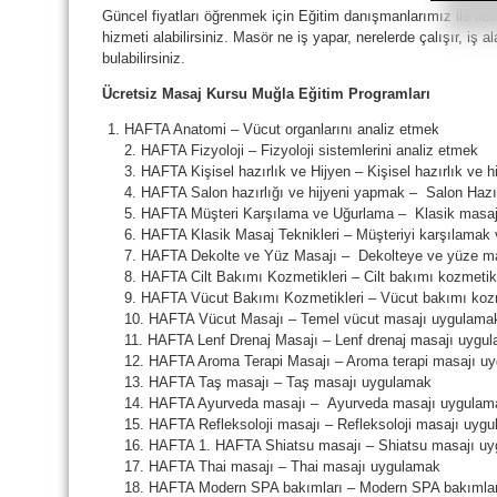
Güncel fiyatları öğrenmek için Eğitim danışmanlarımız ile 
hizmeti alabilirsiniz. Masör ne iş yapar, nerelerde çalışır, iş al
bulabilirsiniz.
Ücretsiz Masaj Kursu Muğla Eğitim Programları
HAFTA Anatomi – Vücut organlarını analiz etmek
2. HAFTA Fizyoloji – Fizyoloji sistemlerini analiz etmek
3. HAFTA Kişisel hazırlık ve Hijyen – Kişisel hazırlık ve 
4. HAFTA Salon hazırlığı ve hijyeni yapmak – Salon Hazır
5. HAFTA Müşteri Karşılama ve Uğurlama – Klasik masaj 
6. HAFTA Klasik Masaj Teknikleri – Müşteriyi karşılamak
7. HAFTA Dekolte ve Yüz Masajı – Dekolteye ve yüze m
8. HAFTA Cilt Bakımı Kozmetikleri – Cilt bakımı kozmetik
9. HAFTA Vücut Bakımı Kozmetikleri – Vücut bakımı kozm
10. HAFTA Vücut Masajı – Temel vücut masajı uygulama
11. HAFTA Lenf Drenaj Masajı – Lenf drenaj masajı uygu
12. HAFTA Aroma Terapi Masajı – Aroma terapi masajı u
13. HAFTA Taş masajı – Taş masajı uygulamak
14. HAFTA Ayurveda masajı – Ayurveda masajı uygulam
15. HAFTA Refleksoloji masajı – Refleksoloji masajı uyg
16. HAFTA 1. HAFTA Shiatsu masajı – Shiatsu masajı u
17. HAFTA Thai masajı – Thai masajı uygulamak
18. HAFTA Modern SPA bakımları – Modern SPA bakımla