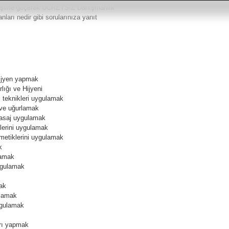
iletişime geçerek ÜCRETSİZ Danışmanlık
anları nedir gibi sorularınıza yanıt
hijyen yapmak
lığı ve Hijyeni
teknikleri uygulamak
 ve uğurlamak
asaj uygulamak
lerini uygulamak
etiklerini uygulamak
k
lamak
ygulamak
ak
ulamak
ygulamak
rı yapmak