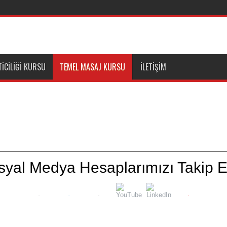
ICILIĞI KURSU
TEMEL MASAJ KURSU
İLETIŞIM
n;
syal Medya Hesaplarımızı Takip E
dönem tanıtım için eğitim kurumlarında
ikleri ve eğitim kurumları için iletişim