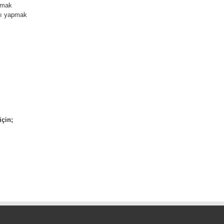
pmak
rı yapmak
için;