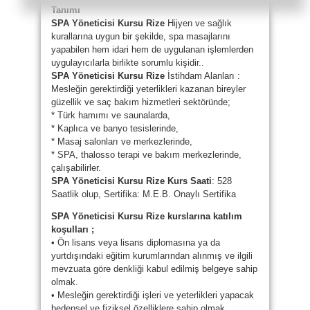
Tanımı
SPA Yöneticisi Kursu Rize
Hijyen ve sağlık
kurallarına uygun bir şekilde, spa masajlarını
yapabilen hem idari hem de uygulanan işlemlerden
uygulayıcılarla birlikte sorumlu kişidir..
SPA Yöneticisi Kursu Rize
İstihdam Alanları :
Mesleğin gerektirdiği yeterlikleri kazanan bireyler
güzellik ve saç bakım hizmetleri sektöründe;
* Türk hamımı ve saunalarda,
* Kaplıca ve banyo tesislerinde,
* Masaj salonları ve merkezlerinde,
* SPA, thalosso terapi ve bakım merkezlerinde,
çalışabilirler.
SPA Yöneticisi Kursu Rize Kurs Saati
: 528
Saatlik olup, Sertifika: M.E.B. Onaylı Sertifika
SPA Yöneticisi Kursu Rize kurslarına katılım
koşulları ;
• Ön lisans veya lisans diplomasına ya da
yurtdışındaki eğitim kurumlarından alınmış ve ilgili
mevzuata göre denkliği kabul edilmiş belgeye sahip
olmak.
• Mesleğin gerektirdiği işleri ve yeterlikleri yapacak
bedensel ve fiziksel özelliklere sahip olmak.