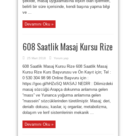
şekilde, masaj uygulamasına ilişkin olan işlemleri,
belirli bir süre içerisinde, kendi başına yapma bilgi
ve ...
Devamını Oku »
608 Saatlik Masaj Kursu Rize
25 Mart 2018
Yorum yap
608 Saatlik Masaj Kursu Rize 608 Saatlik Masaj
Kursu Rize Kurs Başvurusu ve Ön Kayıt için; Tel :
0 530 304 98 98 Online Başvuru için :
https://goo.gl/hHZoSQ MASAJ NEDİR : Dilimizdeki
masaj sözcüğü Arapça dokunma anlamına gelen
“mass” ve Yunanca yoğurma anlamına gelen
”massein” sözcüklerinden türetilmiştir. Masaj; deri,
derialtı dokusu, kaslar, iç organlar, metabolizma,
dolaşım ve lenf sistemlerinin mekanik ...
Devamını Oku »